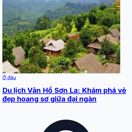
Ở đâu
Du lịch Vân Hồ Sơn La: Khám phá vẻ
đẹp hoang sơ giữa đại ngàn