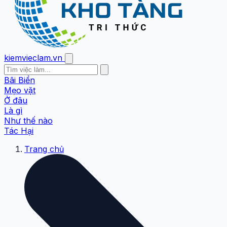
kiemvieclam.vn
Bãi Biển
Mẹo vặt
Ở đâu
Là gì
Như thế nào
Tác Hại
Trang chủ