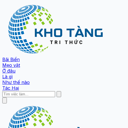
Bãi Biển
Mẹo vặt
Ở đâu
Là gì
Như thế nào
Tác Hại