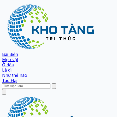
Bãi Biển
Mẹo vặt
Ở đâu
Là gì
Như thế nào
Tác Hại