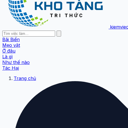
kiemvie
Bãi Biển
Mẹo vặt
Ở đâu
Là gì
Như thế nào
Tác Hại
Trang chủ