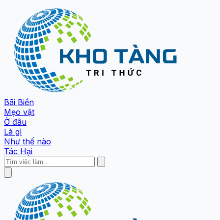
Bãi Biển
Mẹo vặt
Ở đâu
Là gì
Như thế nào
Tác Hại