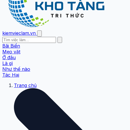
kiemvieclam.vn
Bãi Biển
Mẹo vặt
Ở đâu
Là gì
Như thế nào
Tác Hại
Trang chủ