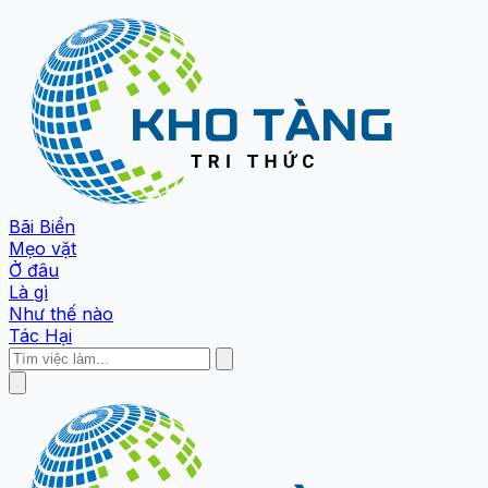
Bãi Biển
Mẹo vặt
Ở đâu
Là gì
Như thế nào
Tác Hại