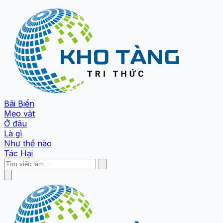
Bãi Biển
Mẹo vặt
Ở đâu
Là gì
Như thế nào
Tác Hại