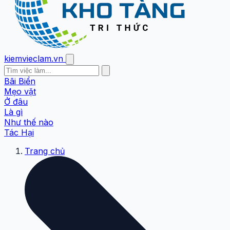
kiemvieclam.vn
Bãi Biển
Mẹo vặt
Ở đâu
Là gì
Như thế nào
Tác Hại
Trang chủ