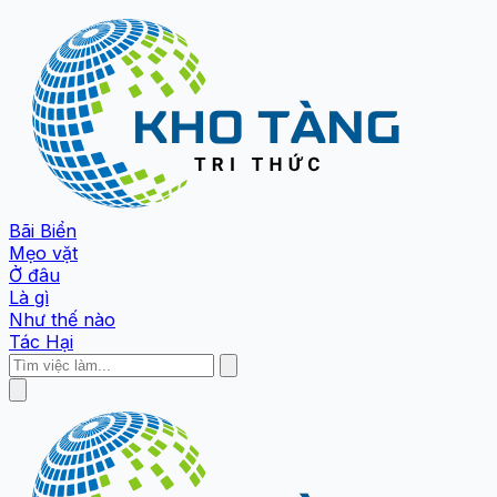
Bãi Biển
Mẹo vặt
Ở đâu
Là gì
Như thế nào
Tác Hại