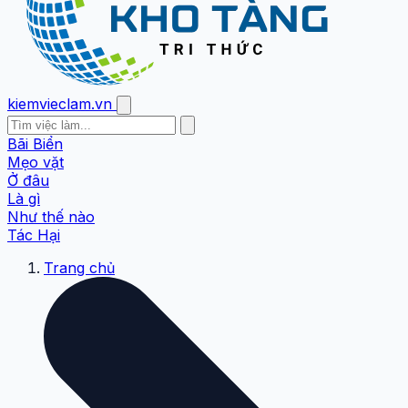
kiemvieclam.vn
Bãi Biển
Mẹo vặt
Ở đâu
Là gì
Như thế nào
Tác Hại
Trang chủ