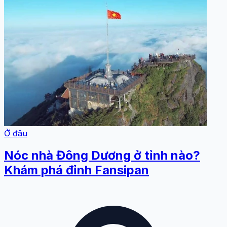
Ở đâu
Nóc nhà Đông Dương ở tỉnh nào?
Khám phá đỉnh Fansipan