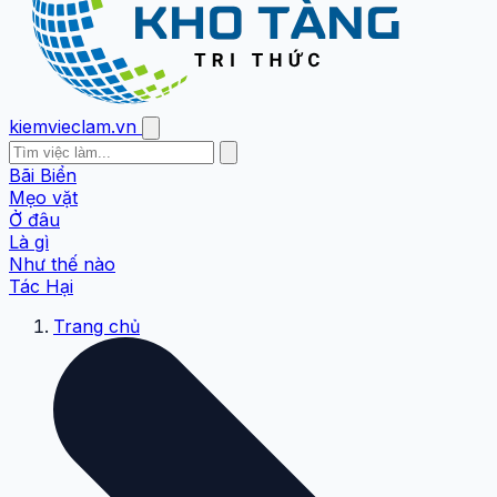
kiemvieclam.vn
Bãi Biển
Mẹo vặt
Ở đâu
Là gì
Như thế nào
Tác Hại
Trang chủ