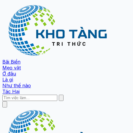
Bãi Biển
Mẹo vặt
Ở đâu
Là gì
Như thế nào
Tác Hại