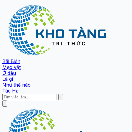
Bãi Biển
Mẹo vặt
Ở đâu
Là gì
Như thế nào
Tác Hại