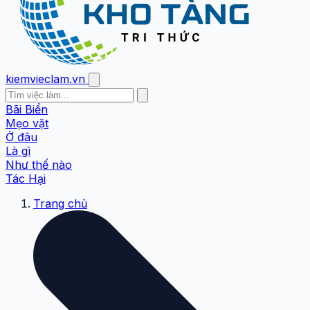
kiemvieclam.vn
Bãi Biển
Mẹo vặt
Ở đâu
Là gì
Như thế nào
Tác Hại
Trang chủ