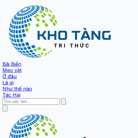
Bãi Biển
Mẹo vặt
Ở đâu
Là gì
Như thế nào
Tác Hại