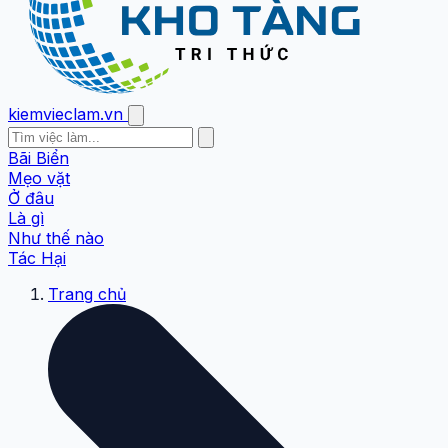
kiemvieclam.vn
Bãi Biển
Mẹo vặt
Ở đâu
Là gì
Như thế nào
Tác Hại
Trang chủ