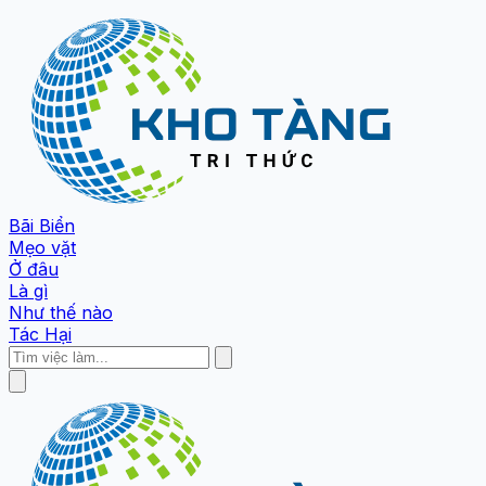
Bãi Biển
Mẹo vặt
Ở đâu
Là gì
Như thế nào
Tác Hại