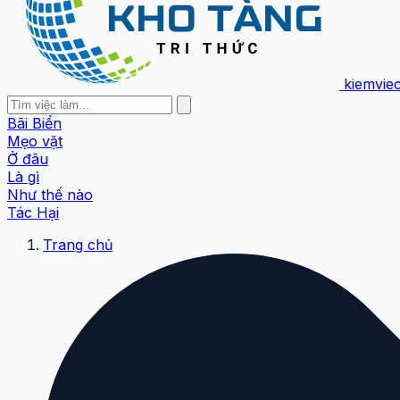
kiemvie
Bãi Biển
Mẹo vặt
Ở đâu
Là gì
Như thế nào
Tác Hại
Trang chủ