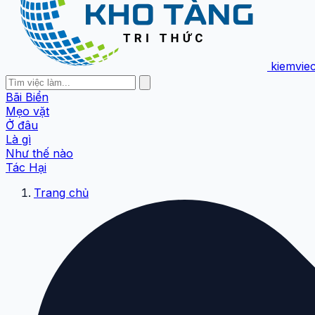
kiemvie
Bãi Biển
Mẹo vặt
Ở đâu
Là gì
Như thế nào
Tác Hại
Trang chủ