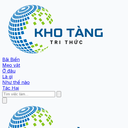
Bãi Biển
Mẹo vặt
Ở đâu
Là gì
Như thế nào
Tác Hại