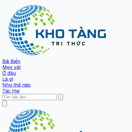
Bãi Biển
Mẹo vặt
Ở đâu
Là gì
Như thế nào
Tác Hại