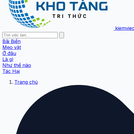
kiemvie
Bãi Biển
Mẹo vặt
Ở đâu
Là gì
Như thế nào
Tác Hại
Trang chủ