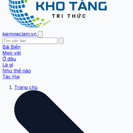
kiemvieclam.vn
Bãi Biển
Mẹo vặt
Ở đâu
Là gì
Như thế nào
Tác Hại
Trang chủ