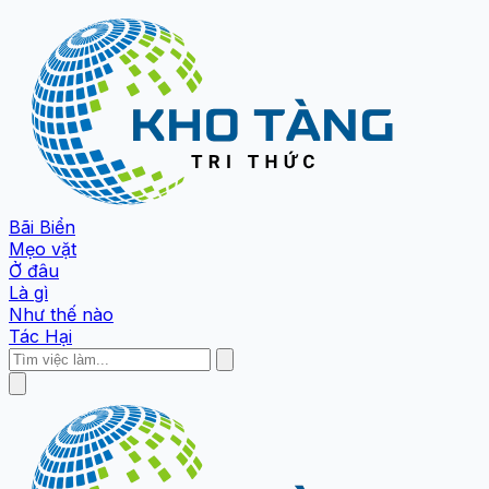
Bãi Biển
Mẹo vặt
Ở đâu
Là gì
Như thế nào
Tác Hại