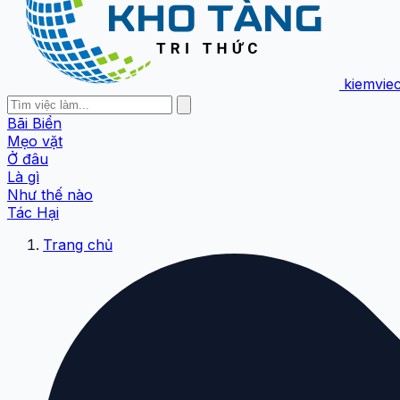
kiemvie
Bãi Biển
Mẹo vặt
Ở đâu
Là gì
Như thế nào
Tác Hại
Trang chủ