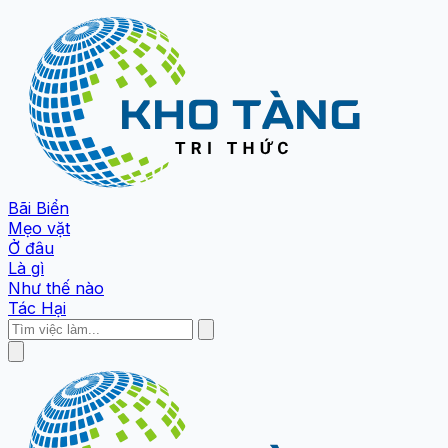
Bãi Biển
Mẹo vặt
Ở đâu
Là gì
Như thế nào
Tác Hại