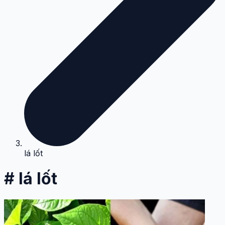
lá lốt
# lá lốt