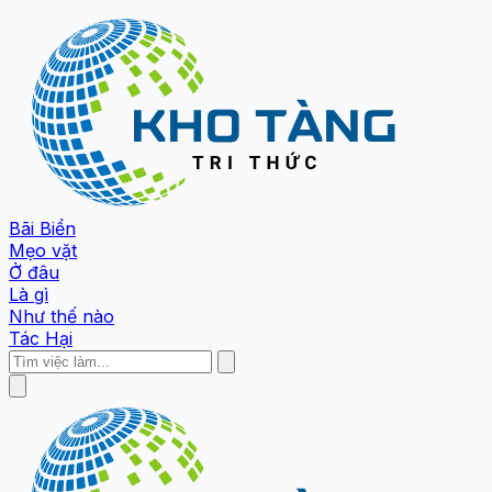
Bãi Biển
Mẹo vặt
Ở đâu
Là gì
Như thế nào
Tác Hại