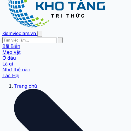
kiemvieclam.vn
Bãi Biển
Mẹo vặt
Ở đâu
Là gì
Như thế nào
Tác Hại
Trang chủ