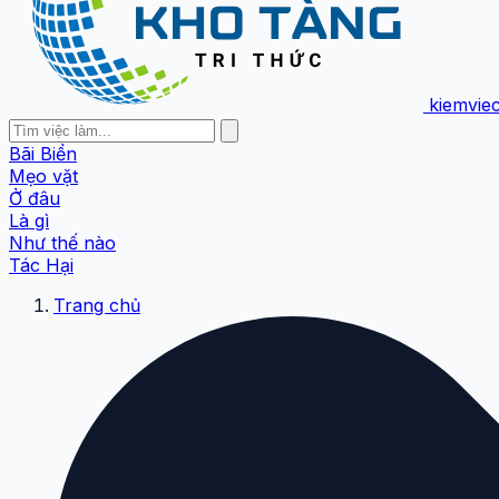
kiemvie
Bãi Biển
Mẹo vặt
Ở đâu
Là gì
Như thế nào
Tác Hại
Trang chủ