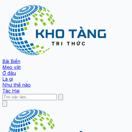
Bãi Biển
Mẹo vặt
Ở đâu
Là gì
Như thế nào
Tác Hại