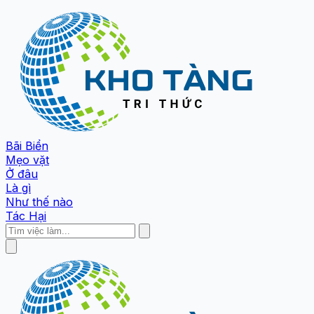
Bãi Biển
Mẹo vặt
Ở đâu
Là gì
Như thế nào
Tác Hại