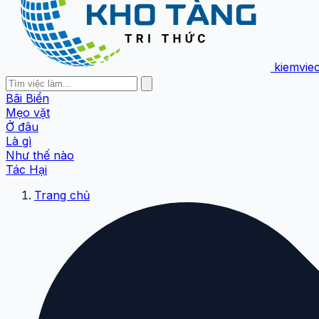
kiemvie
Bãi Biển
Mẹo vặt
Ở đâu
Là gì
Như thế nào
Tác Hại
Trang chủ