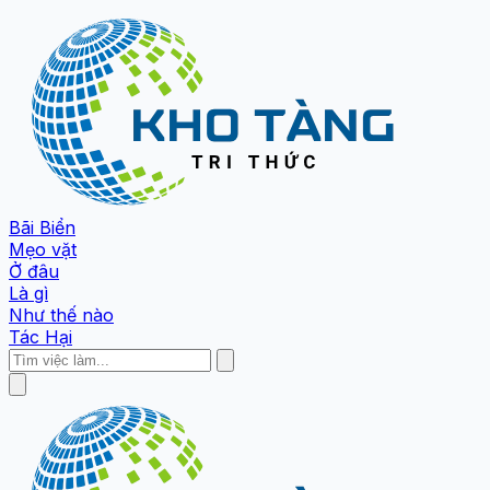
Bãi Biển
Mẹo vặt
Ở đâu
Là gì
Như thế nào
Tác Hại