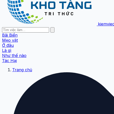
kiemvie
Bãi Biển
Mẹo vặt
Ở đâu
Là gì
Như thế nào
Tác Hại
Trang chủ