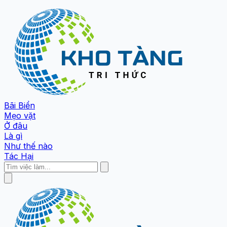
Bãi Biển
Mẹo vặt
Ở đâu
Là gì
Như thế nào
Tác Hại