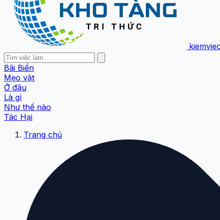
kiemvie
Bãi Biển
Mẹo vặt
Ở đâu
Là gì
Như thế nào
Tác Hại
Trang chủ