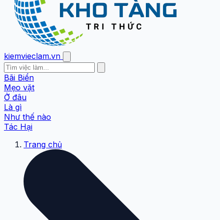
kiemvieclam.vn
Bãi Biển
Mẹo vặt
Ở đâu
Là gì
Như thế nào
Tác Hại
Trang chủ