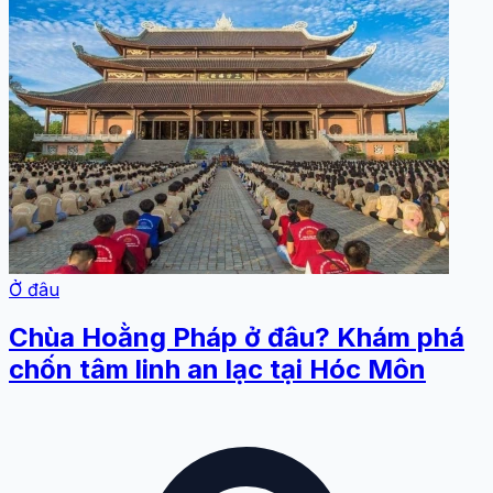
Ở đâu
Chùa Hoằng Pháp ở đâu? Khám phá
chốn tâm linh an lạc tại Hóc Môn