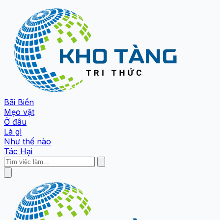
Bãi Biển
Mẹo vặt
Ở đâu
Là gì
Như thế nào
Tác Hại