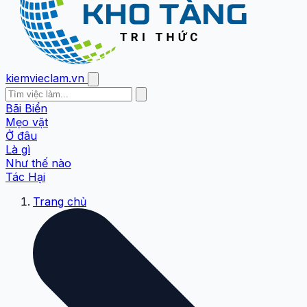
kiemvieclam.vn
Bãi Biển
Mẹo vặt
Ở đâu
Là gì
Như thế nào
Tác Hại
Trang chủ