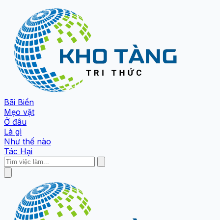
Bãi Biển
Mẹo vặt
Ở đâu
Là gì
Như thế nào
Tác Hại