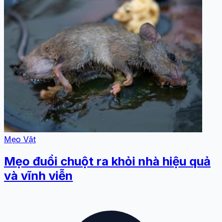
Mẹo Vặt
Mẹo đuổi chuột ra khỏi nhà hiệu quả
và vĩnh viễn