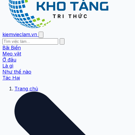
kiemvieclam.vn
Bãi Biển
Mẹo vặt
Ở đâu
Là gì
Như thế nào
Tác Hại
Trang chủ