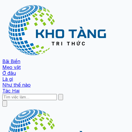
Bãi Biển
Mẹo vặt
Ở đâu
Là gì
Như thế nào
Tác Hại