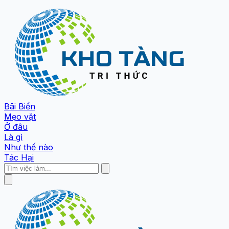
Bãi Biển
Mẹo vặt
Ở đâu
Là gì
Như thế nào
Tác Hại