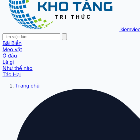
kiemvie
Bãi Biển
Mẹo vặt
Ở đâu
Là gì
Như thế nào
Tác Hại
Trang chủ