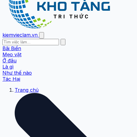
kiemvieclam.vn
Bãi Biển
Mẹo vặt
Ở đâu
Là gì
Như thế nào
Tác Hại
Trang chủ