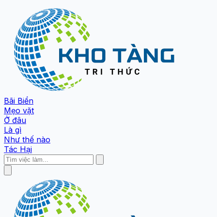
Bãi Biển
Mẹo vặt
Ở đâu
Là gì
Như thế nào
Tác Hại