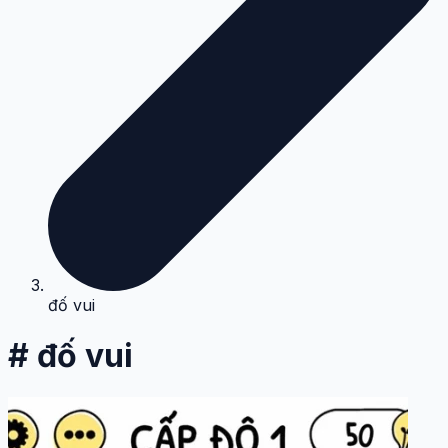
đố vui
# đố vui