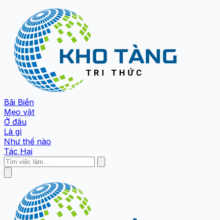
Bãi Biển
Mẹo vặt
Ở đâu
Là gì
Như thế nào
Tác Hại