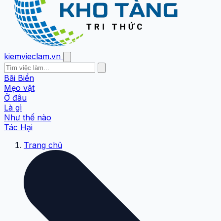
kiemvieclam.vn
Bãi Biển
Mẹo vặt
Ở đâu
Là gì
Như thế nào
Tác Hại
Trang chủ