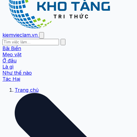
kiemvieclam.vn
Bãi Biển
Mẹo vặt
Ở đâu
Là gì
Như thế nào
Tác Hại
Trang chủ