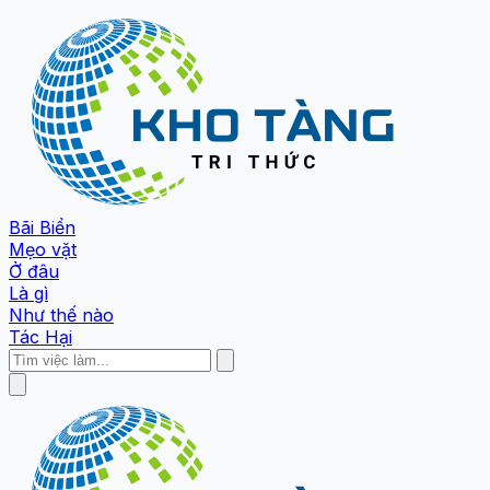
Bãi Biển
Mẹo vặt
Ở đâu
Là gì
Như thế nào
Tác Hại