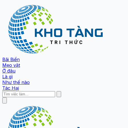
Bãi Biển
Mẹo vặt
Ở đâu
Là gì
Như thế nào
Tác Hại