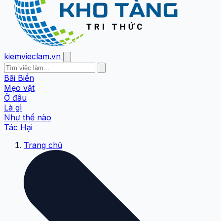
kiemvieclam.vn
Bãi Biển
Mẹo vặt
Ở đâu
Là gì
Như thế nào
Tác Hại
Trang chủ