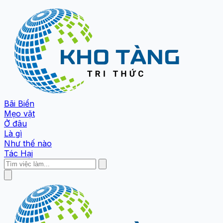
Bãi Biển
Mẹo vặt
Ở đâu
Là gì
Như thế nào
Tác Hại