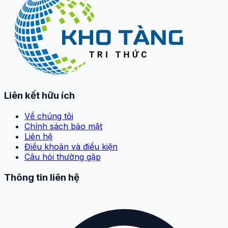
Liên kết hữu ích
Về chúng tôi
Chính sách bảo mật
Liên hệ
Điều khoản và điều kiện
Câu hỏi thường gặp
Thông tin liên hệ