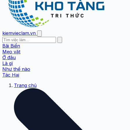
kiemvieclam.vn
Bãi Biển
Mẹo vặt
Ở đâu
Là gì
Như thế nào
Tác Hại
Trang chủ