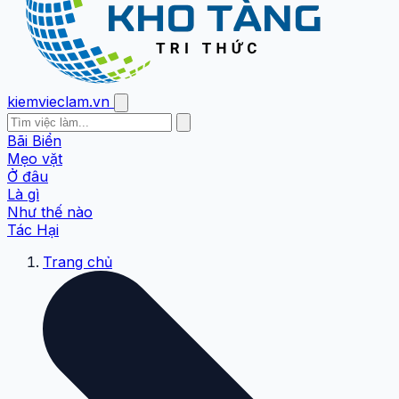
kiemvieclam.vn
Bãi Biển
Mẹo vặt
Ở đâu
Là gì
Như thế nào
Tác Hại
Trang chủ