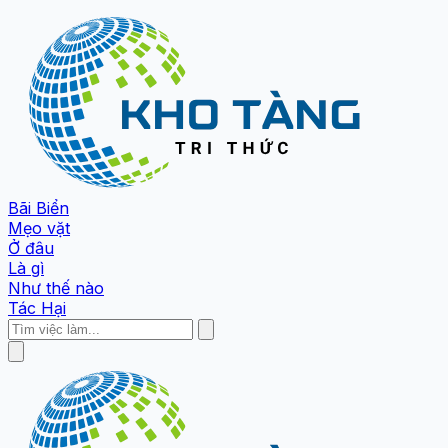
Bãi Biển
Mẹo vặt
Ở đâu
Là gì
Như thế nào
Tác Hại