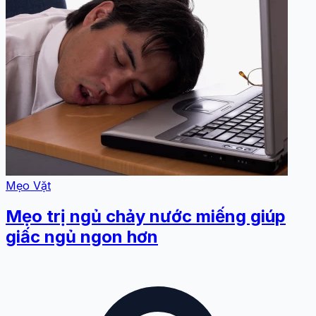
Mẹo Vặt
Mẹo trị ngủ chảy nước miếng giúp
giấc ngủ ngon hơn