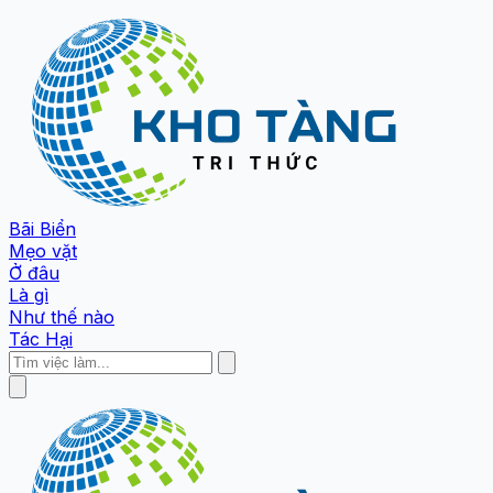
Bãi Biển
Mẹo vặt
Ở đâu
Là gì
Như thế nào
Tác Hại