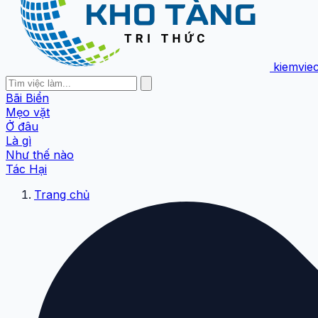
kiemvie
Bãi Biển
Mẹo vặt
Ở đâu
Là gì
Như thế nào
Tác Hại
Trang chủ