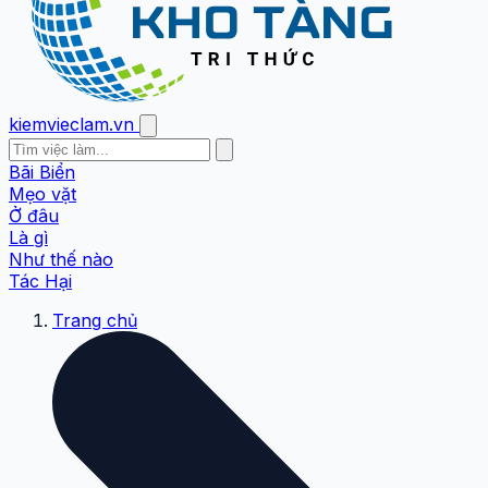
kiemvieclam.vn
Bãi Biển
Mẹo vặt
Ở đâu
Là gì
Như thế nào
Tác Hại
Trang chủ