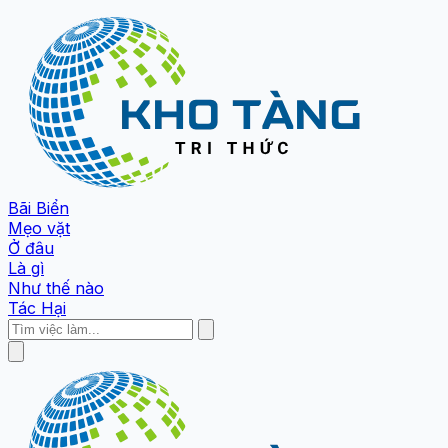
Bãi Biển
Mẹo vặt
Ở đâu
Là gì
Như thế nào
Tác Hại