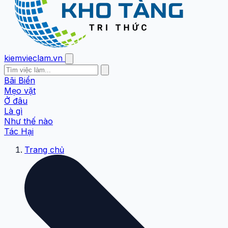
kiemvieclam.vn
Bãi Biển
Mẹo vặt
Ở đâu
Là gì
Như thế nào
Tác Hại
Trang chủ