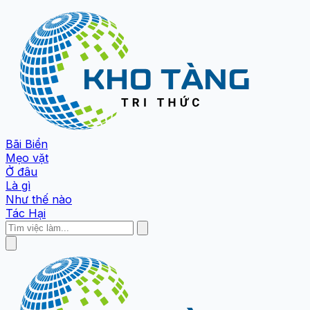
Bãi Biển
Mẹo vặt
Ở đâu
Là gì
Như thế nào
Tác Hại