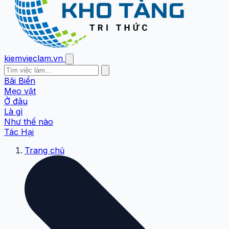
kiemvieclam.vn
Bãi Biển
Mẹo vặt
Ở đâu
Là gì
Như thế nào
Tác Hại
Trang chủ