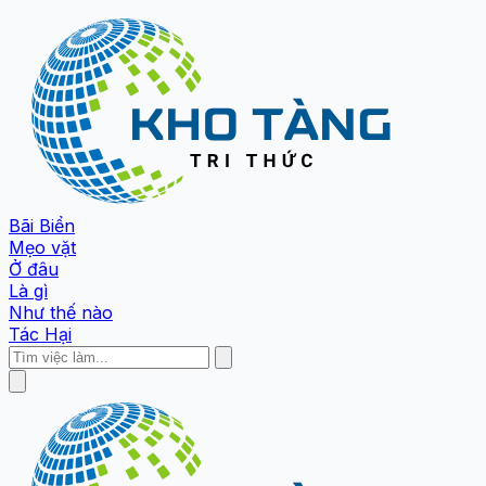
Bãi Biển
Mẹo vặt
Ở đâu
Là gì
Như thế nào
Tác Hại