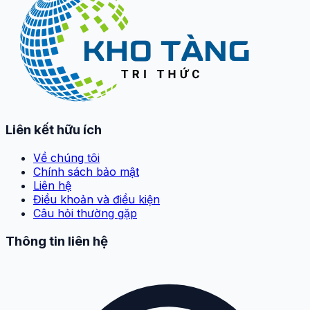
Liên kết hữu ích
Về chúng tôi
Chính sách bảo mật
Liên hệ
Điều khoản và điều kiện
Câu hỏi thường gặp
Thông tin liên hệ