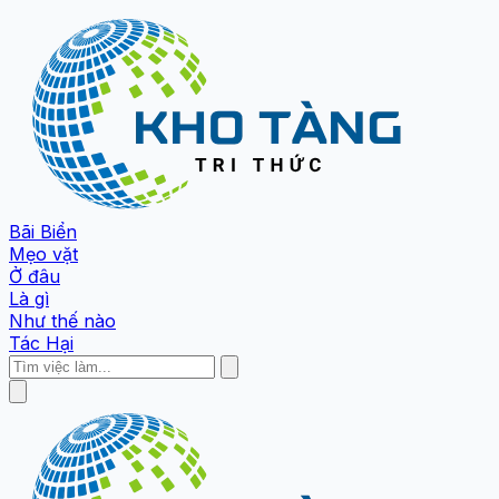
Bãi Biển
Mẹo vặt
Ở đâu
Là gì
Như thế nào
Tác Hại