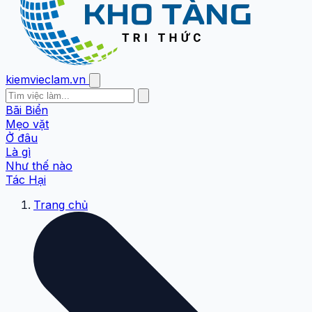
kiemvieclam.vn
Bãi Biển
Mẹo vặt
Ở đâu
Là gì
Như thế nào
Tác Hại
Trang chủ