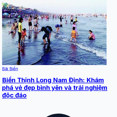
Bãi Biển
Biển Thịnh Long Nam Định: Khám
phá vẻ đẹp bình yên và trải nghiệm
độc đáo