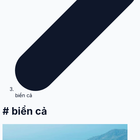
biển cả
# biển cả