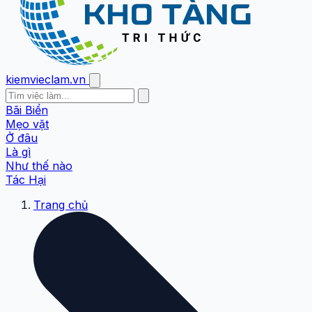
kiemvieclam.vn
Bãi Biển
Mẹo vặt
Ở đâu
Là gì
Như thế nào
Tác Hại
Trang chủ