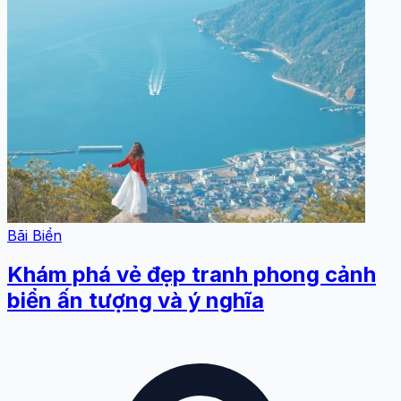
Bãi Biển
Khám phá vẻ đẹp tranh phong cảnh
biển ấn tượng và ý nghĩa