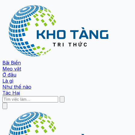
Bãi Biển
Mẹo vặt
Ở đâu
Là gì
Như thế nào
Tác Hại