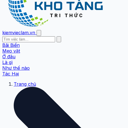
kiemvieclam.vn
Bãi Biển
Mẹo vặt
Ở đâu
Là gì
Như thế nào
Tác Hại
Trang chủ