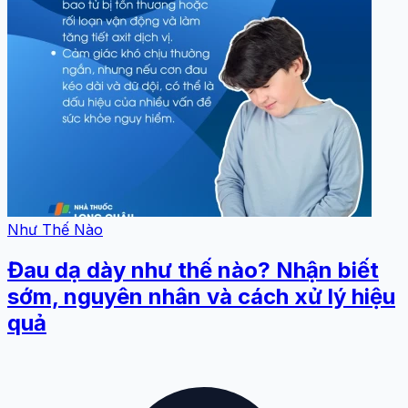
Như Thế Nào
Đau dạ dày như thế nào? Nhận biết
sớm, nguyên nhân và cách xử lý hiệu
quả