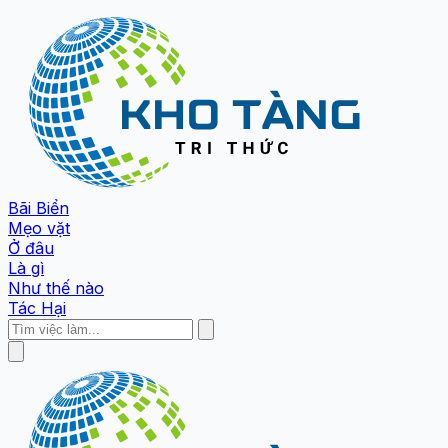
Bãi Biển
Mẹo vặt
Ở đâu
Là gì
Như thế nào
Tác Hại