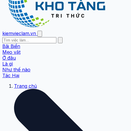
kiemvieclam.vn
Bãi Biển
Mẹo vặt
Ở đâu
Là gì
Như thế nào
Tác Hại
Trang chủ