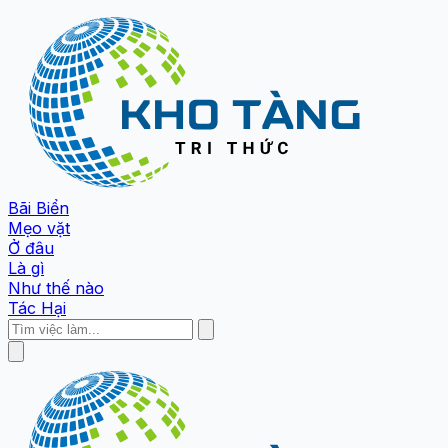
Bãi Biển
Mẹo vặt
Ở đâu
Là gì
Như thế nào
Tác Hại