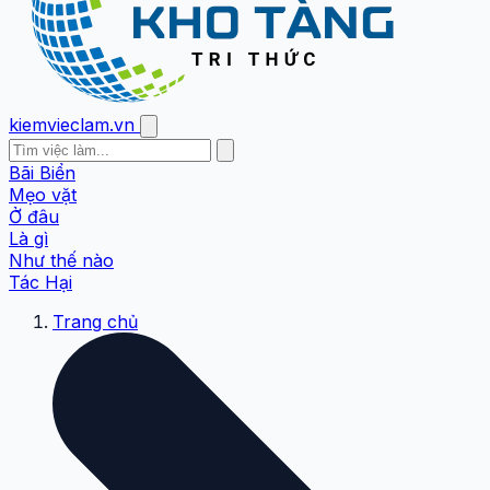
kiemvieclam.vn
Bãi Biển
Mẹo vặt
Ở đâu
Là gì
Như thế nào
Tác Hại
Trang chủ