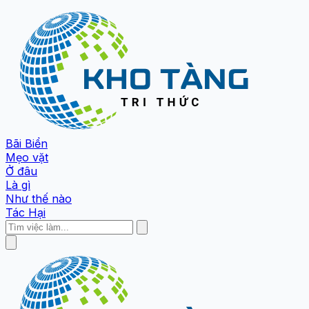
Bãi Biển
Mẹo vặt
Ở đâu
Là gì
Như thế nào
Tác Hại